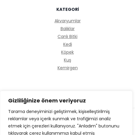
KATEGORİ
Akvaryumlar
Balıklar
Canlı Bitki
Kedi
Köpek
Kuş
Kemirgen
Gizliliğinize önem veriyoruz
Tarama deneyiminizi geliştirmek, kişiselleştirilmiş
reklamlar veya içerik sunmak ve trafiğimizi analiz
© 2026 Esvaryum Petshop |
esvaryum.com
etmek için çerezleri kullanıyoruz. "Anladım" butonunu
tıklayarak çerez kullanımımızı kabul etmiş