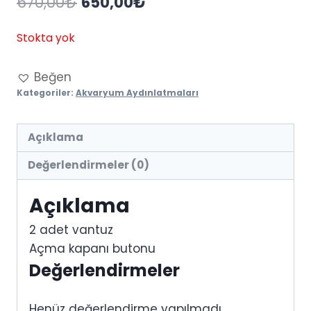
Orijinal
Şu
670,00
₺
650,00
₺
fiyat:
andaki
Stokta yok
670,00₺.
fiyat:
650,00₺.
Beğen
Kategoriler:
Akvaryum Aydınlatmaları
Açıklama
Değerlendirmeler (0)
Açıklama
2 adet vantuz
Açma kapanı butonu
Değerlendirmeler
Henüz değerlendirme yapılmadı.