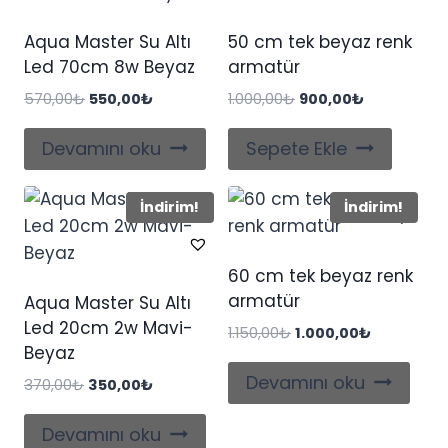
Aqua Master Su Altı
50 cm tek beyaz renk
Led 70cm 8w Beyaz
armatür
Orijinal
Şu
Orijinal
Şu
570,00
₺
550,00
₺
1.000,00
₺
900,00
₺
fiyat:
andaki
fiyat:
andaki
570,00₺.
fiyat:
1.000,00₺.
fiyat:
Devamını oku
Sepete Ekle
550,00₺.
900,00₺.
İndirim!
İndirim!
60 cm tek beyaz renk
armatür
Aqua Master Su Altı
Led 20cm 2w Mavi-
Orijinal
Şu
1.150,00
₺
1.000,00
₺
Beyaz
fiyat:
andaki
1.150,00₺.
fiyat:
Devamını oku
Orijinal
Şu
370,00
₺
350,00
₺
1.000,00₺.
fiyat:
andaki
370,00₺.
fiyat:
Devamını oku