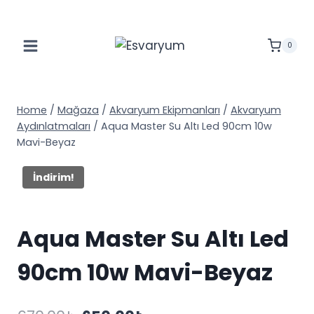
Skip
to
content
0
Home
/
Mağaza
/
Akvaryum Ekipmanları
/
Akvaryum
Aydınlatmaları
/
Aqua Master Su Altı Led 90cm 10w
Mavi-Beyaz
İndirim!
Aqua Master Su Altı Led
90cm 10w Mavi-Beyaz