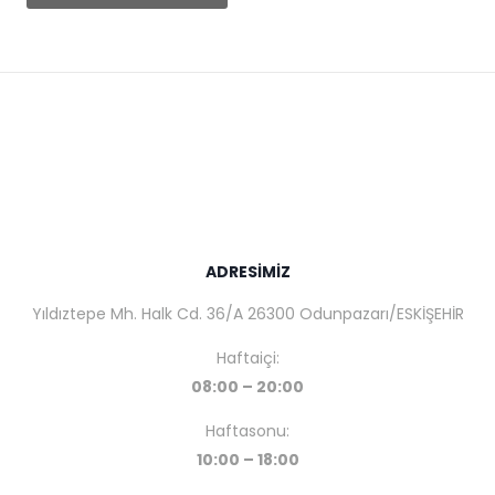
350,00₺.
ADRESİMİZ
Yıldıztepe Mh. Halk Cd. 36/A 26300 Odunpazarı/ESKİŞEHİR
Haftaiçi:
08:00 – 20:00
Haftasonu:
10:00 – 18:00